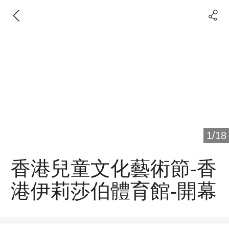
1
/
18
香港兒童文化藝術節-香
港伊莉莎伯體育館-開幕